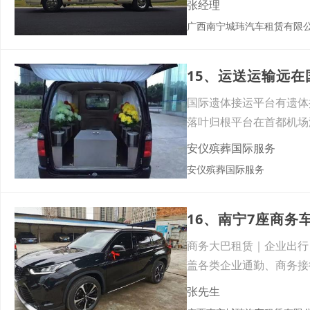
张经理
广西南宁城玮汽车租赁有限
15、运送运输远
国际遗体接运平台有遗体
落叶归根平台在首都机场
理
安仪殡葬国际服务
安仪殡葬国际服务
16、南宁7座商
商务大巴租赁｜企业出行
盖各类企业通勤、商务接
敞，配
张先生