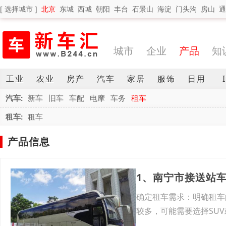
[ 选择城市 ]
北京
东城
西城
朝阳
丰台
石景山
海淀
门头沟
房山
通
城市
企业
产品
知
工业
农业
房产
汽车
家居
服饰
日用
汽车:
新车
旧车
车配
电摩
车务
租车
租车:
租车
产品信息
1、南宁市接送站
确定租车需求：明确租车
较多，可能需要选择SU