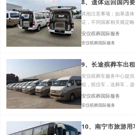
其他注意事项：如果遗体
证，不同国家相关规定略
地运回
安仪殡葬国际服务
安仪殡葬国际服务
9、长途殡葬车出
安仪殡葬车服务中心提供
租，殡仪车，送葬车，遗
棺。逝者
安仪殡葬国际服务
安仪殡葬国际服务
10、南宁市旅游