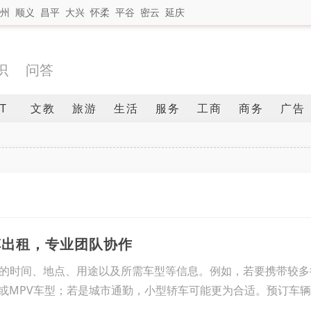
州
顺义
昌平
大兴
怀柔
平谷
密云
延庆
识
问答
IT
文教
旅游
生活
服务
工商
商务
广告
车出租，专业团队协作
的时间、地点、用途以及所需车型等信息。例如，若要携带较多
V或MPV车型；若是城市通勤，小型轿车可能更为合适。预订车