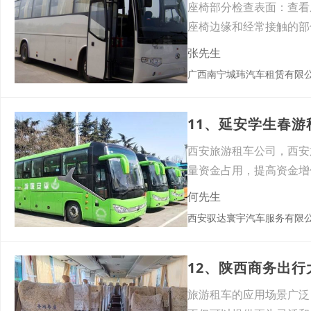
座椅部分检查表面：查看
座椅边缘和经常接触的部
座椅
张先生
广西南宁城玮汽车租赁有限
11、延安学生春
西安旅游租车公司，西安
量资金占用，提高资金增
资产
何先生
西安驭达寰宇汽车服务有限
12、陕西商务出
旅游租车的应用场景广泛