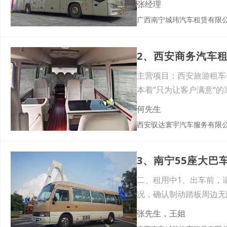
张经理
广西南宁城玮汽车租赁有限
2、西安商务汽车
主营项目：西安旅游租车
本着“只为让客户满意“
租
何先生
西安驭达寰宇汽车服务有限
3、南宁55座大
二、租用中1、出车前，
况，确认制动踏板周边无
守交通
张先生，王姐