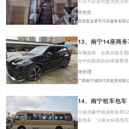
不仅可以提供更为灵活和
对于
何先生
西安驭达寰宇汽车服务有限
13、南宁14座商
车辆损坏：如果在租车期
金中扣除相应的维修费用
坏等
张经理
广西南宁城玮汽车租赁有限
14、南宁租车包
可提供豪华旅游商务用22+
面包车、12座金杯面包车