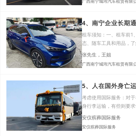
广西南宁城玮汽车租赁有限
4、南宁企业长期
租车须知：一、租车前1
态、随车工具和用品，了
单据
张先生，王姐
广西南宁城玮汽车租赁有限
5、人在国外身亡
考虑使用国际服务：对于
身行李运输，有些则要求
地骨
安仪殡葬国际服务
安仪殡葬国际服务