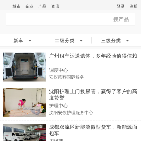
城市
企业
产品
资讯
登录
注册
搜产品
新车
二级分类
三级分类
广州租车运送遗体，多年经验值得信赖
调度中心
安仪殡葬国际服务
沈阳护理上门换尿管，赢得了客户的高
度赞誉
护理中心
沈阳安仪护理服务中心
成都双流区新能源微型货车，新能源面
包车
周经理