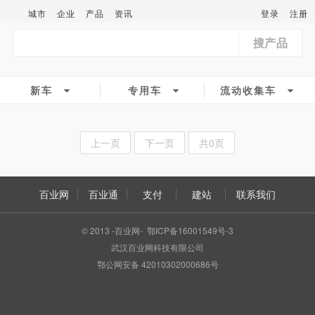
城市
企业
产品
资讯
登录
注册
搜产品
新车
专用车
流动收集车
上一页
下一页
共0页
百业网
百业通
支付
建站
联系我们
© 2013 -百业网- 鄂ICP备16001549号-3
武汉百业网科技有限公司
鄂公网安备 42010302000686号