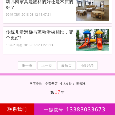
幼儿园家具是塑料的好还是木质的
好？
9949 阅读 2018-03-12 11:47:21
传统儿童滑梯与互动滑梯相比，哪
个更好?
10262 阅读 2018-03-12 11:25:13
第一页
上一页
最后页
4条记录
网店登录
免费开店
技
术
支
持
：
李春琳
17
第
年
13383033673
联系我们
一键拨号