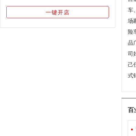
车
一键开店
场
险
品
司
己
式
百