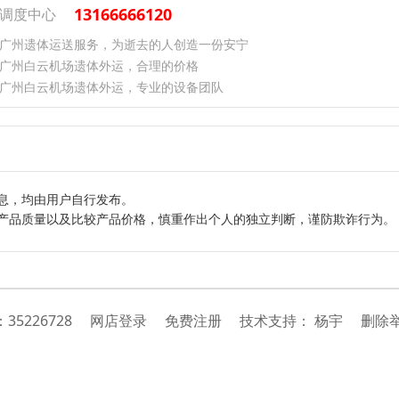
13166666120
调度中心
广州遗体运送服务，为逝去的人创造一份安宁
广州白云机场遗体外运，合理的价格
广州白云机场遗体外运，专业的设备团队
息，均由用户自行发布。
产品质量以及比较产品价格，慎重作出个人的独立判断，谨防欺诈行为。
：
35226728
网店登录
免费注册
技
术
支
持
：
杨宇
删除举报投