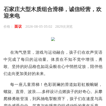
石家庄大型木质组合滑梯，诚信经营，欢
迎来电
面议
价格：
2026-08-05 05:02 2829次浏览
在淘气堡里，游戏与运动融合，孩子们在欢声笑语
中完成了每日的运动量。体质在不知不觉中增强，勇
敢、坚持的好品格也如花朵般在心中悄然绽放，陪伴他
们走向更加美好的未来。
每一座儿童滑梯！色彩斑斓的滑道如彩虹般蜿蜒，
螺旋、直滑、波浪……多样设计点燃孩子的好奇心。从攀
爬梯勇敢登顶，到风驰电掣般滑下，孩子们在速度与高
度中感受自由，笑声与欢呼声交织成动听的童年乐章。