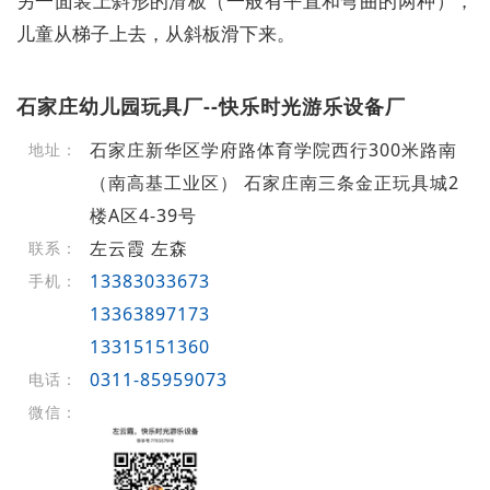
另一面装上斜形的滑板（一般有平直和弯曲的两种），
儿童从梯子上去，从斜板滑下来。
石家庄幼儿园玩具厂--快乐时光游乐设备厂
石家庄新华区学府路体育学院西行300米路南
地址：
（南高基工业区） 石家庄南三条金正玩具城2
楼A区4-39号
左云霞 左森
联系：
13383033673
手机：
13363897173
13315151360
0311-85959073
电话：
微信：