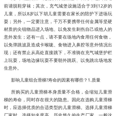
前请脱鞋穿袜；其次，充气城堡设施适合于3到12岁的
儿童，所以8岁以下胡儿童需要在家长的陪护下进场玩
耍；另外，一定要注意，千万不要携带任何金属等坚硬
材质的尖锐物品进入场地、以免发生刺伤自己或他人的
意外发生；还有一点，请不要在场地内食用任何食物，
以免弹跳波及造成卡喉咙、食物进入鼻腔等意外情况出
现；还有禁止从高处直接跳下，不准骑在充气城堡护栏
上玩耍，场地边缘玩耍不要朝外跳跃、以免跳出场地发
生意外。
影响儿童组合滑梯?寿命的因素有哪些？1.质量
所购买的儿童滑梯本身质量不合格，会缩短儿童滑
梯的寿命，同时存在很大的隐患。因此在选购儿童滑梯
时，应选择优质的合适类型的儿童滑梯。选择儿童滑梯
厂家时，选择知名度高、历史悠久的生产厂家，一般这