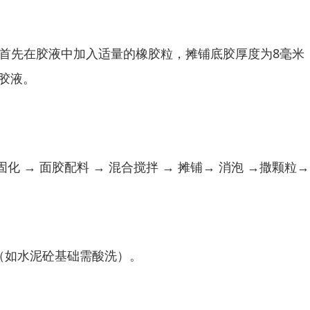
首先在胶液中加入适量的橡胶粒，摊铺底胶厚度为8毫米
胶液。
 固化 → 面胶配料 → 混合搅拌 → 摊铺→ 消泡 →撒颗粒
（如水泥砼基础需酸洗）。