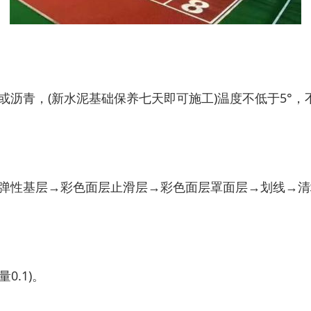
沥青，(新水泥基础保养七天即可施工)温度不低于5°，不
弹性基层→彩色面层止滑层→彩色面层罩面层→划线→清
0.1)。