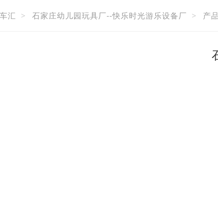
车汇
>
石家庄幼儿园玩具厂--快乐时光游乐设备厂
>
产