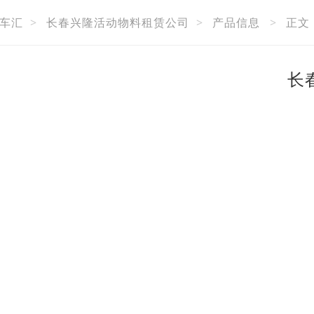
车汇
>
长春兴隆活动物料租赁公司
>
产品信息
>
正文
长