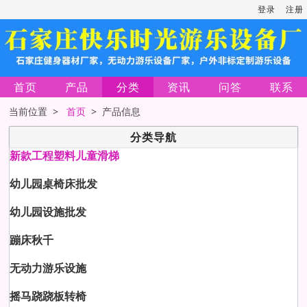
登录
注册
首页
产品
分类
资讯
问答
联系
当前位置 >
首页
> 产品信息
分类导航
新款工程塑料儿童滑梯
幼儿园桌椅床批发
幼儿园设施批发
蹦床秋千
无动力游乐设施
摇马跷跷板转椅