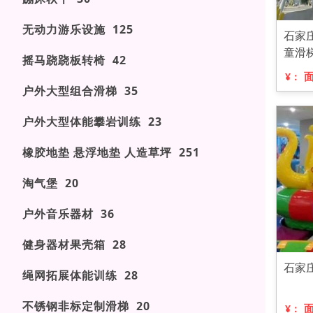
无动力游乐设施 125
石家
童滑
摇马跷跷板转椅 42
¥：
户外大型组合滑梯 35
户外大型体能攀岩训练 23
橡胶地垫 悬浮地垫 人造草坪 251
淘气堡 20
户外音乐器材 36
健身器材果壳箱 28
石家
绳网拓展体能训练 28
不锈钢非标定制滑梯 20
¥：