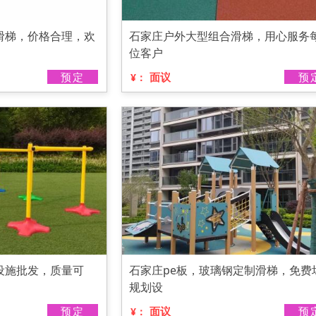
滑梯，价格合理，欢
石家庄户外大型组合滑梯，用心服务
位客户
预定
面议
预
¥：
设施批发，质量可
石家庄pe板，玻璃钢定制滑梯，免费
规划设
预定
面议
预
¥：