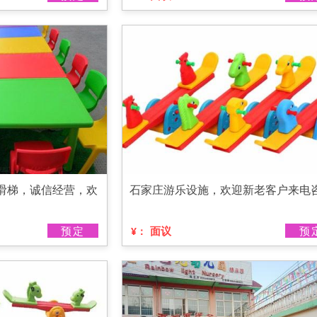
滑梯，诚信经营，欢
石家庄游乐设施，欢迎新老客户来电
预定
面议
预
¥：