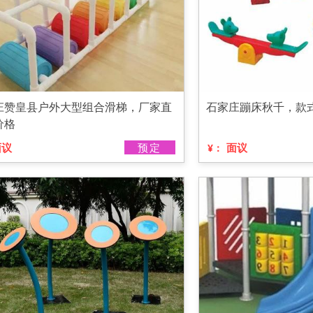
庄赞皇县户外大型组合滑梯，厂家直
石家庄蹦床秋千，款
价格
面议
预定
面议
¥：