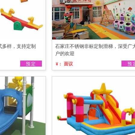
式多样，支持定制
石家庄不锈钢非标定制滑梯，深受广
户的欢迎
预定
面议
预
¥：