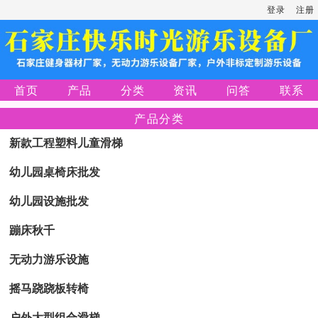
登录
注册
首页
产品
分类
资讯
问答
联系
产品分类
新款工程塑料儿童滑梯
幼儿园桌椅床批发
幼儿园设施批发
蹦床秋千
无动力游乐设施
摇马跷跷板转椅
户外大型组合滑梯